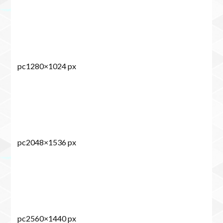
pc1280×1024 px
pc2048×1536 px
pc2560×1440 px