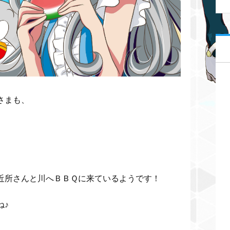
さまも、
近所さんと川へＢＢＱに来ているようです！
ね♪