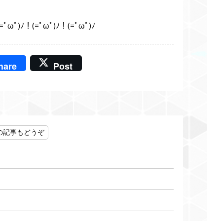
ﾉ！(=ﾟωﾟ)ﾉ！(=ﾟωﾟ)ﾉ
hare
Post
の記事もどうぞ