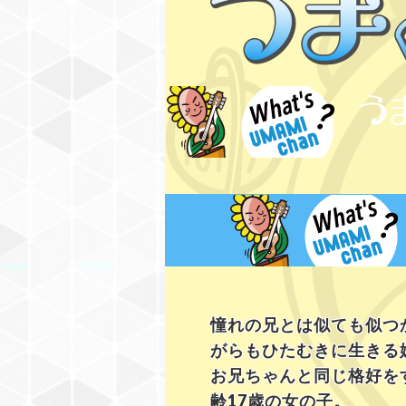
憧れの兄とは似ても似つ
がらもひたむきに生きる
お兄ちゃんと同じ格好を
齢17歳の女の子。