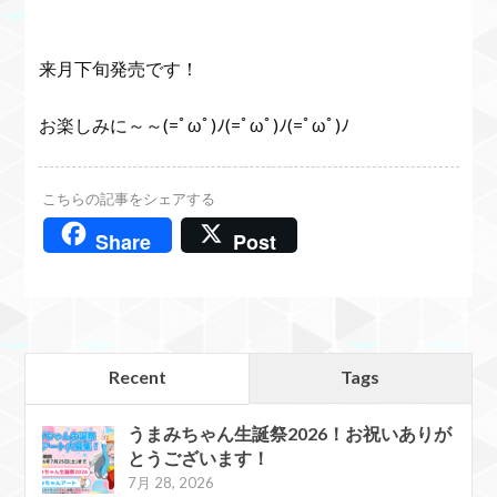
来月下旬発売です！
お楽しみに～～(=ﾟωﾟ)ﾉ(=ﾟωﾟ)ﾉ(=ﾟωﾟ)ﾉ
こちらの記事をシェアする
Share
Post
Recent
Tags
うまみちゃん生誕祭2026！お祝いありが
とうございます！
7月 28, 2026