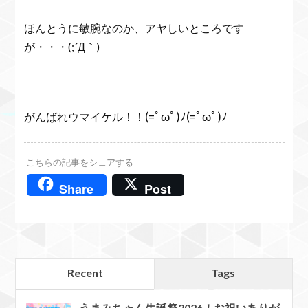
ほんとうに敏腕なのか、アヤしいところです
が・・・(;´Д｀)
(=ﾟωﾟ)ﾉ(=ﾟωﾟ)ﾉ
がんばれウマイケル！！
こちらの記事をシェアする
Share
Post
Recent
Tags
うまみちゃん生誕祭2026！お祝いありが