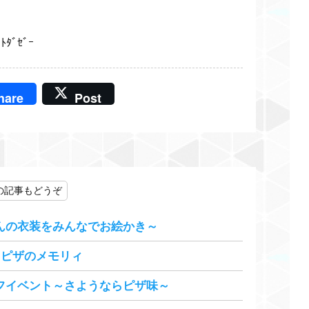
ﾄﾀﾞｾﾞｰ
hare
Post
の記事もどうぞ
んの衣装をみんなでお絵かき～
！ピザのメモリィ
フイベント～さようならピザ味～