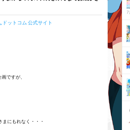
7
企画ですが、
さまにもれなく・・・