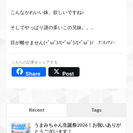
こんなかわいい妹、欲しいですね♪
そしてやっぱり謎の多いこの兄妹。。。
目が離せません(=ﾟωﾟ)ﾉ(=ﾟωﾟ)ﾉ(=ﾟωﾟ)ﾉ ﾅﾆﾓﾉﾅﾉｰ
こちらの記事をシェアする
Share
Post
Recent
Tags
うまみちゃん生誕祭2026！お祝いありが
とうございます！